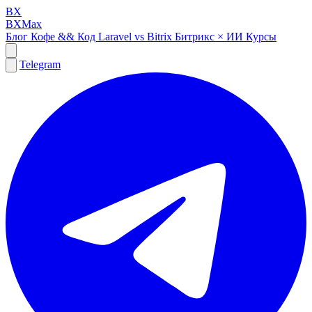
BX
BXMax
Блог
Кофе && Код
Laravel vs Bitrix
Битрикс × ИИ
Курсы
Telegram