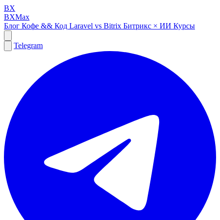
BX
BXMax
Блог
Кофе && Код
Laravel vs Bitrix
Битрикс × ИИ
Курсы
Telegram