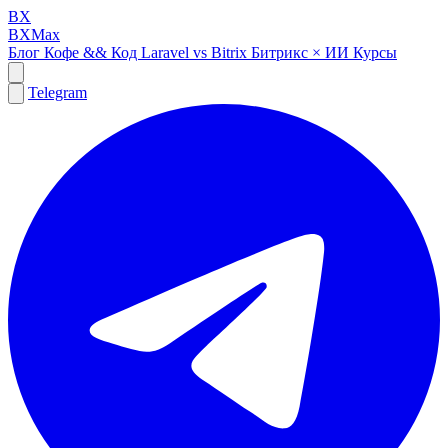
BX
BXMax
Блог
Кофе && Код
Laravel vs Bitrix
Битрикс × ИИ
Курсы
Telegram