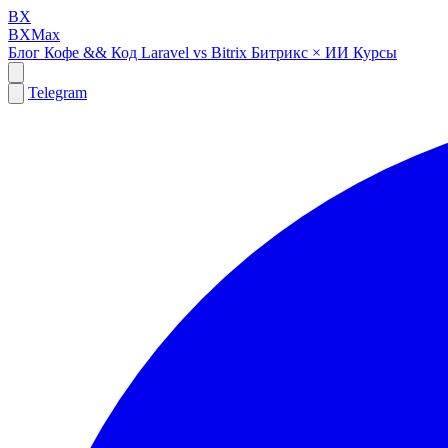
BX
BXMax
Блог
Кофе && Код
Laravel vs Bitrix
Битрикс × ИИ
Курсы
Telegram