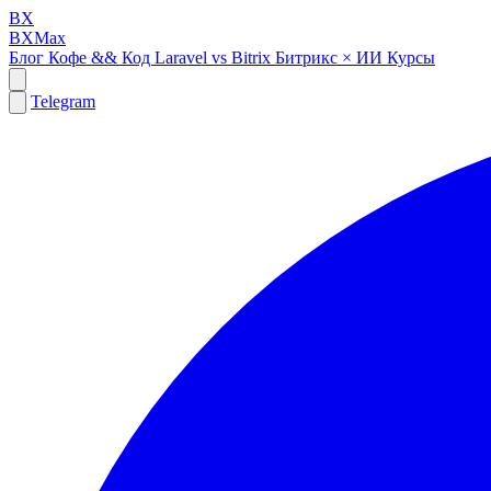
BX
BXMax
Блог
Кофе && Код
Laravel vs Bitrix
Битрикс × ИИ
Курсы
Telegram