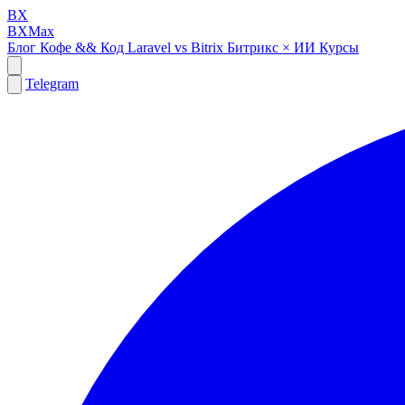
BX
BXMax
Блог
Кофе && Код
Laravel vs Bitrix
Битрикс × ИИ
Курсы
Telegram