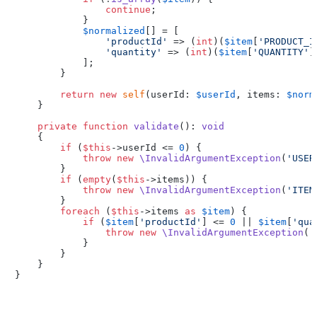
continue
;

            }

$normalized
[] = [

'productId'
 => (
int
)(
$item
[
'PRODUCT_I
'quantity'
 => (
int
)(
$item
[
'QUANTITY'
]
            ];

        }

return
new
self
(userId: 
$userId
, items: 
$norm
    }

private
function
validate
(
): 
void
{

if
 (
$this
->userId <= 
0
) {

throw
new
\InvalidArgumentException
(
'USER
        }

if
 (
empty
(
$this
->items)) {

throw
new
\InvalidArgumentException
(
'ITEM
        }

foreach
 (
$this
->items 
as
$item
) {

if
 (
$item
[
'productId'
] <= 
0
 || 
$item
[
'qua
throw
new
\InvalidArgumentException
(
'
            }

        }

    }
