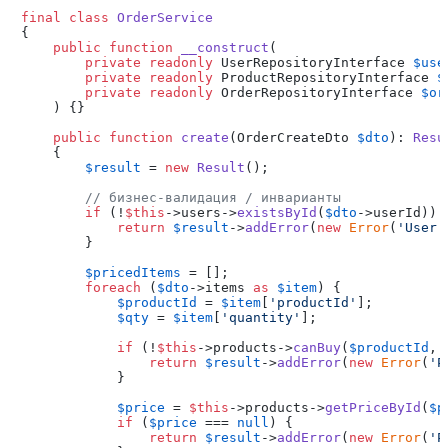
final
class
OrderService
{

public
function
__construct
(
private
readonly
 UserRepositoryInterface 
$use
private
readonly
 ProductRepositoryInterface 
$
private
readonly
 OrderRepositoryInterface 
$or
) 
{}

public
function
create
(
OrderCreateDto 
$dto
): 
Resu
{

$result
 = 
new
Result
();

// бизнес-валидация / инварианты
if
 (!
$this
->users->
existsById
(
$dto
->userId)) {
return
$result
->
addError
(
new
Error
(
'User 
        }

$pricedItems
 = [];

foreach
 (
$dto
->items 
as
$item
) {

$productId
 = 
$item
[
'productId'
];

$qty
 = 
$item
[
'quantity'
];

if
 (!
$this
->products->
canBuy
(
$productId
, 
return
$result
->
addError
(
new
Error
(
'P
            }

$price
 = 
$this
->products->
getPriceById
(
$p
if
 (
$price
 === 
null
) {

return
$result
->
addError
(
new
Error
(
'P