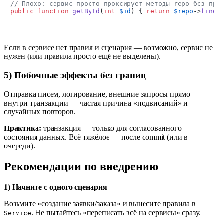
// Плохо: сервис просто проксирует методы repo без пр
public
function
getById
(
int
$id
) 
{ 
return
$repo
->
find
Если в сервисе нет правил и сценария — возможно, сервис не
нужен (или правила просто ещё не выделены).
5) Побочные эффекты без границ
Отправка писем, логирование, внешние запросы прямо
внутри транзакции — частая причина «подвисаний» и
случайных повторов.
Практика:
транзакция — только для согласованного
состояния данных. Всё тяжёлое — после commit (или в
очереди).
Рекомендации по внедрению
1) Начните с одного сценария
Возьмите «создание заявки/заказа» и вынесите правила в
. Не пытайтесь «переписать всё на сервисы» сразу.
Service