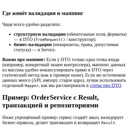
Где живёт валидация и маппинг
Чаще всего удобно разделять:
структурную валидацию
(обязательные поля, форматы)
— в DTO (
/ конструктор);
fromRequest()
бизнес‑валидацию
(инварианты, права, допустимые
статусы) — в Service.
Важно про маппинг:
Если у DTO только одна точка входа
(например, конкретный экшен контроллера), маппинг данных
из массива удобно инкапсулировать прямо в DTO через
статический метод (как в примере ниже). Если же источников
данных много (API, импорт, старое ядро), лучше использовать
отдельный
, как мы рассматривали в
статье про DTO
.
Mapper
Пример: OrderService с Result,
транзакцией и репозиториями
Ниже упрощённый пример: сервис создаёт заказ, валидирует
бизнес‑правила, делает транзакцию и возвращает
.
Result