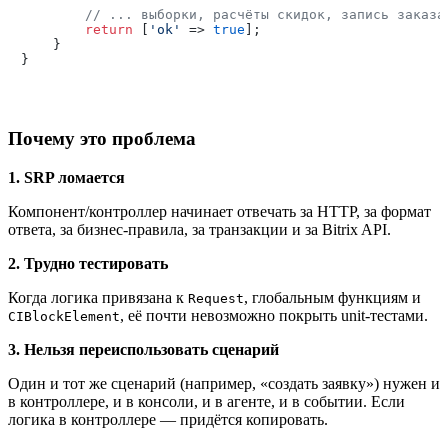
// ... выборки, расчёты скидок, запись заказа
return
 [
'ok'
 => 
true
];

    }

Почему это проблема
1. SRP ломается
Компонент/контроллер начинает отвечать за HTTP, за формат
ответа, за бизнес‑правила, за транзакции и за Bitrix API.
2. Трудно тестировать
Когда логика привязана к
, глобальным функциям и
Request
, её почти невозможно покрыть unit‑тестами.
CIBlockElement
3. Нельзя переиспользовать сценарий
Один и тот же сценарий (например, «создать заявку») нужен и
в контроллере, и в консоли, и в агенте, и в событии. Если
логика в контроллере — придётся копировать.