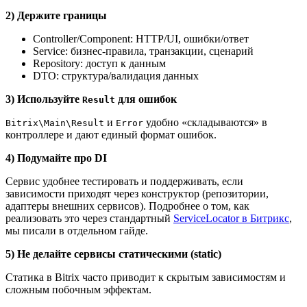
2) Держите границы
Controller/Component: HTTP/UI, ошибки/ответ
Service: бизнес‑правила, транзакции, сценарий
Repository: доступ к данным
DTO: структура/валидация данных
3) Используйте
для ошибок
Result
и
удобно «складываются» в
Bitrix\Main\Result
Error
контроллере и дают единый формат ошибок.
4) Подумайте про DI
Сервис удобнее тестировать и поддерживать, если
зависимости приходят через конструктор (репозитории,
адаптеры внешних сервисов). Подробнее о том, как
реализовать это через стандартный
ServiceLocator в Битрикс
,
мы писали в отдельном гайде.
5) Не делайте сервисы статическими (static)
Статика в Bitrix часто приводит к скрытым зависимостям и
сложным побочным эффектам.