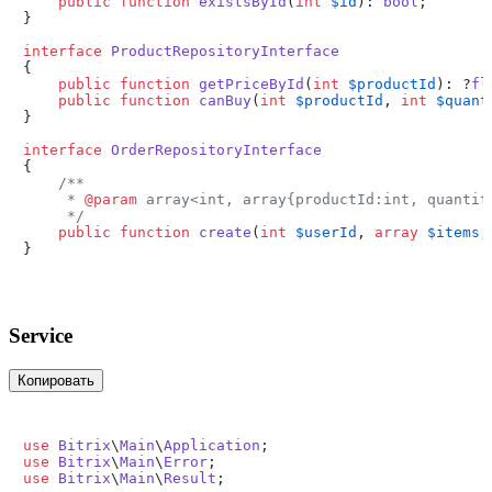
public
function
existsById
(
int
$id
): 
bool
;

}

interface
ProductRepositoryInterface
{

public
function
getPriceById
(
int
$productId
): ?
fl
public
function
canBuy
(
int
$productId
, 
int
$quant
}

interface
OrderRepositoryInterface
{

/**

     * 
@param
 array<int, array{productId:int, quantit
     */
public
function
create
(
int
$userId
, 
array
$items
,
Service
Копировать
use
Bitrix
\
Main
\
Application
use
Bitrix
\
Main
\
Error
use
Bitrix
\
Main
\
Result
;
