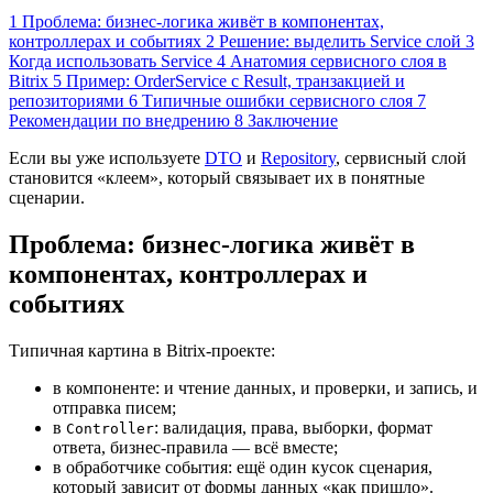
1
Проблема: бизнес-логика живёт в компонентах,
контроллерах и событиях
2
Решение: выделить Service слой
3
Когда использовать Service
4
Анатомия сервисного слоя в
Bitrix
5
Пример: OrderService с Result, транзакцией и
репозиториями
6
Типичные ошибки сервисного слоя
7
Рекомендации по внедрению
8
Заключение
Если вы уже используете
DTO
и
Repository
, сервисный слой
становится «клеем», который связывает их в понятные
сценарии.
Проблема: бизнес-логика живёт в
компонентах, контроллерах и
событиях
Типичная картина в Bitrix‑проекте:
в компоненте: и чтение данных, и проверки, и запись, и
отправка писем;
в
: валидация, права, выборки, формат
Controller
ответа, бизнес‑правила — всё вместе;
в обработчике события: ещё один кусок сценария,
который зависит от формы данных «как пришло».