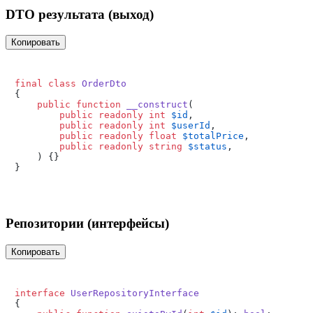
DTO результата (выход)
Копировать
final
class
OrderDto
{

public
function
__construct
(
public
readonly
int
$id
,

public
readonly
int
$userId
,

public
readonly
float
$totalPrice
,

public
readonly
string
$status
,

) 
{}

Репозитории (интерфейсы)
Копировать
interface
UserRepositoryInterface
{
