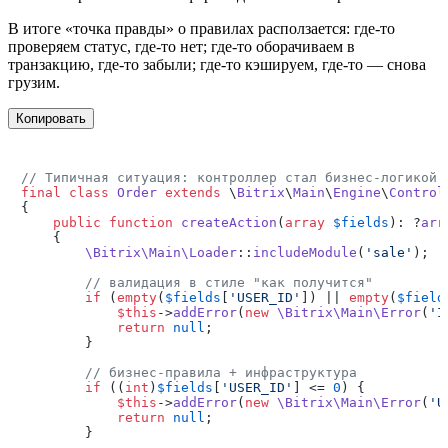
В итоге «точка правды» о правилах расползается: где-то
проверяем статус, где-то нет; где-то оборачиваем в
транзакцию, где-то забыли; где-то кэшируем, где-то — снова
грузим.
Копировать
// Типичная ситуация: контроллер стал бизнес-логикой 
final
class
Order
extends
 \
Bitrix
\
Main
\
Engine
\
Control
{

public
function
createAction
(
array
$fields
): ?
arr
{

\Bitrix\Main\Loader
::
includeModule
(
'sale'
);

// валидация в стиле "как получится"
if
 (
empty
(
$fields
[
'USER_ID'
]) || 
empty
(
$field
$this
->
addError
(
new
\Bitrix\Main\Error
(
'I
return
null
;

        }

// бизнес-правила + инфраструктура
if
 ((
int
)
$fields
[
'USER_ID'
] <= 
0
) {

$this
->
addError
(
new
\Bitrix\Main\Error
(
'U
return
null
;

        }
