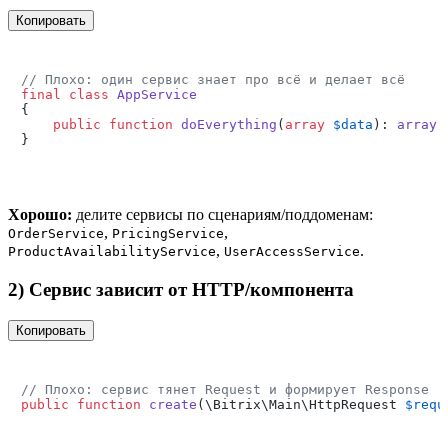
Копировать
// Плохо: один сервис знает про всё и делает всё
final
class
AppService
{

public
function
doEverything
(
array
$data
): 
array
Хорошо:
делите сервисы по сценариям/поддоменам:
,
,
OrderService
PricingService
,
.
ProductAvailabilityService
UserAccessService
2) Сервис зависит от HTTP/компонента
Копировать
// Плохо: сервис тянет Request и формирует Response
public
function
create
(
\Bitrix\Main\HttpRequest 
$requ