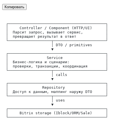
Копировать
┌───────────────────────────────────────────┐

│     Controller / Component (HTTP/UI)      │

│  Парсит запрос, вызывает сервис,          │

│  превращает результат в ответ             │

└───────────────────┬───────────────────────┘

                    │ DTO / primitives

                    ▼

┌───────────────────────────────────────────┐

│                 Service                   │

│  Бизнес-логика и сценарии:                │

│  проверки, транзакции, координация        │

└───────────────────┬───────────────────────┘

                    │ calls

                    ▼

┌───────────────────────────────────────────┐

│               Repository                  │

│  Доступ к данным, маппинг наружу DTO      │

└───────────────────┬───────────────────────┘

                    │ uses

                    ▼

┌───────────────────────────────────────────┐

│     Bitrix storage (Iblock/ORM/Sale)      │
