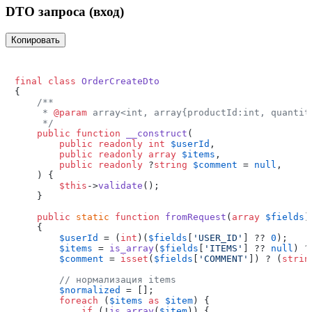
DTO запроса (вход)
Копировать
final
class
OrderCreateDto
{

/**

     * 
@param
 array<int, array{productId:int, quantity
     */
public
function
__construct
(
public
readonly
int
$userId
,

public
readonly
array
$items
,

public
readonly
 ?
string
$comment
 = 
null
,

) 
{

$this
->
validate
();

    }

public
static
function
fromRequest
(
array
$fields
)
{

$userId
 = (
int
)(
$fields
[
'USER_ID'
] ?? 
0
);

$items
 = 
is_array
(
$fields
[
'ITEMS'
] ?? 
null
) ?
$comment
 = 
isset
(
$fields
[
'COMMENT'
]) ? (
strin
// нормализация items
$normalized
 = [];

foreach
 (
$items
as
$item
) {

if
 (!
is_array
(
$item
)) {
