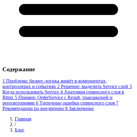
Содержание
1
Проблема: бизнес-логика живёт в компонентах,
контроллерах и событиях
2
Решение: выделить Service слой
3
Когда использовать Service
4
Анатомия сервисного слоя в
Bitrix
5
Пример: OrderService с Result, транзакцией и
репозиториями
6
Типичные ошибки сервисного слоя
7
Рекомендации по внедрению
8
Заключение
Главная
/
Блог