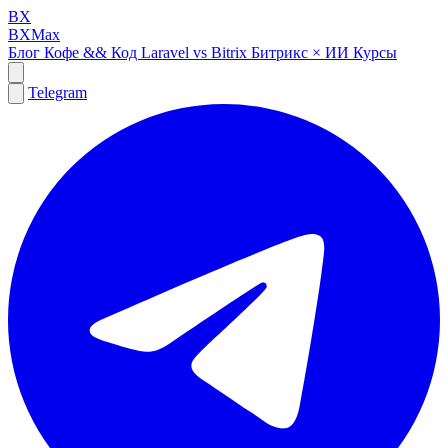
BX
BXMax
Блог
Кофе && Код
Laravel vs Bitrix
Битрикс × ИИ
Курсы
Telegram