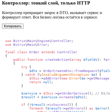
Контроллер: тонкий слой, только HTTP
Контроллер превращает запрос в DTO, вызывает сервис и
формирует ответ. Вся бизнес‑логика остаётся в сервисе.
Копировать
use
Bitrix
\
Main
\
Engine
\
Controller
use
Bitrix
\
Main
\
Error
;

final
class
Order
extends
Controller
{

public
function
createAction
(
array
$fields
): ?
arr
{

try
 {

$dto
 = 
OrderCreateDto
::
fromRequest
(
$field
        } 
catch
 (\
InvalidArgumentException
$e
) {

$this
->
addError
(
new
Error
(
$e
->
getMessage
(
return
null
;

        }

$service
 = 
$this
->
getOrderService
(); 
// DI/Se
$result
 = 
$service
->
create
(
$dto
);

if
 (!
$result
->
isSuccess
()) {

foreach
 (
$result
->
getErrors
() 
as
$error
) {