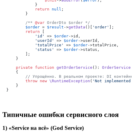
$this
->
addError
(
$error
);

            }

return
null
;

        }

/** 
@var
 OrderDto $order */
$order
 = 
$result
->
getData
()[
'order'
];

return
 [

'id'
 => 
$order
->id,

'userId'
 => 
$order
->userId,

'totalPrice'
 => 
$order
->totalPrice,

'status'
 => 
$order
->status,

        ];

    }

private
function
getOrderService
(
): 
OrderService
{

// Упрощённо. В реальном проекте: DI контейне
throw
new
\RuntimeException
(
'Not implemented'
    }

Типичные ошибки сервисного слоя
1) «Service на всё» (God Service)