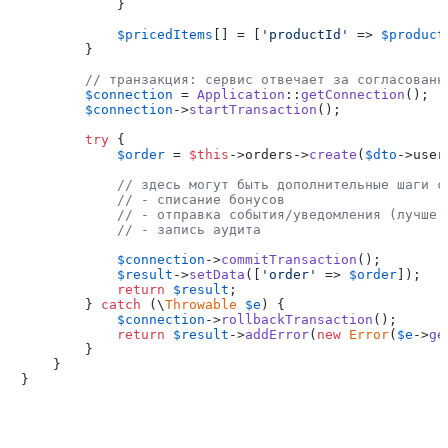
            }

$pricedItems
[] = [
'productId'
 => 
$product
        }

// транзакция: сервис отвечает за согласованн
$connection
 = 
Application
::
getConnection
();

$connection
->
startTransaction
();

try
 {

$order
 = 
$this
->orders->
create
(
$dto
->user
// здесь могут быть дополнительные шаги с
// - списание бонусов
// - отправка события/уведомления (лучше 
// - запись аудита
$connection
->
commitTransaction
();

$result
->
setData
([
'order'
 => 
$order
]);

return
$result
;

        } 
catch
 (\
Throwable
$e
) {

$connection
->
rollbackTransaction
();

return
$result
->
addError
(
new
Error
(
$e
->
ge
        }

    }
