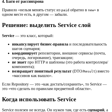
4. Баги от рассинхрона
Правило «нельзя менять статус из
обратно в
» в
paid
new
одном месте есть, в другом — забыли.
Решение: выделить Service слой
Service
— это класс, который:
инкапсулирует бизнес‑правила
и последовательность
шагов сценария;
координирует
репозитории, внешние сервисы (почта,
очередь, логирование), транзакции;
не знает
про HTTP и шаблоны (это работа контроллера/
компонента);
возвращает понятный результат
(DTO/
) вместо
Result
«массивов как вышло».
Если Repository — это «как достать/сохранить», то Service —
это «что сделать по правилам предметной области».
Когда использовать Service
Service полезен не всегда. Он нужен там, где есть
сценарий
, а