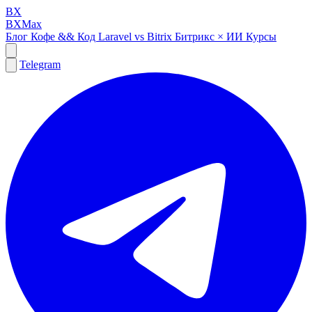
BX
BXMax
Блог
Кофе && Код
Laravel vs Bitrix
Битрикс × ИИ
Курсы
Telegram