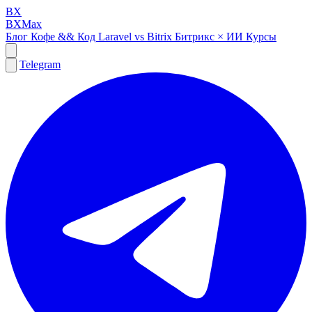
BX
BXMax
Блог
Кофе && Код
Laravel vs Bitrix
Битрикс × ИИ
Курсы
Telegram