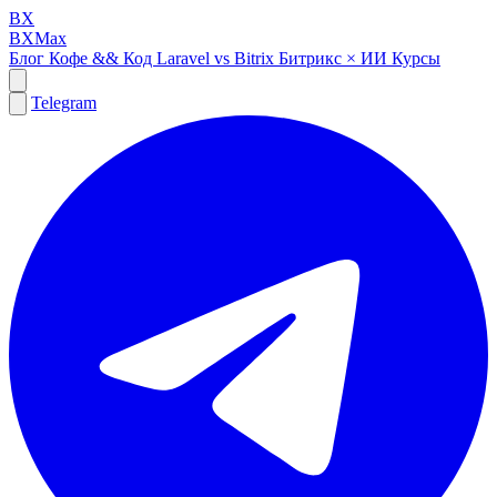
BX
BXMax
Блог
Кофе && Код
Laravel vs Bitrix
Битрикс × ИИ
Курсы
Telegram