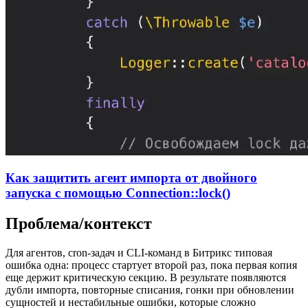
Как защитить агент импорта от двойного
запуска с помощью Connection::lock()
Проблема/контекст
Для агентов, cron-задач и CLI-команд в Битрикс типовая
ошибка одна: процесс стартует второй раз, пока первая копия
еще держит критическую секцию. В результате появляются
дубли импорта, повторные списания, гонки при обновлении
сущностей и нестабильные ошибки, которые сложно