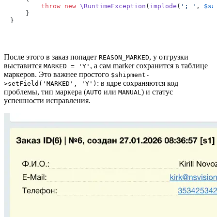
throw
new
\RuntimeException
(
implode
(
'; '
, 
$sa
    }

После этого в заказ попадет
, у отгрузки
REASON_MARKED
выставится
, а сам marker сохранится в таблице
MARKED = 'Y'
маркеров. Это важнее простого
$shipment-
: в ядре сохраняются код
>setField('MARKED', 'Y')
проблемы, тип маркера (
или
) и статус
AUTO
MANUAL
успешности исправления.