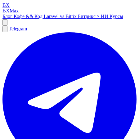
BX
BXMax
Блог
Кофе && Код
Laravel vs Bitrix
Битрикс × ИИ
Курсы
Telegram