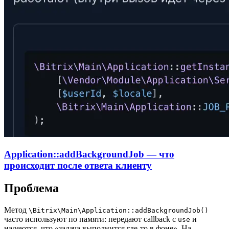
Application::addBackgroundJob — что
происходит после ответа клиенту
Проблема
Метод
\Bitrix\Main\Application::addBackgroundJob()
часто используют по памяти: передают callback с
и
use
надеются, что «задача выполнится где-то в фоне». На