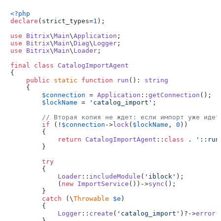
<?php
declare
(strict_types=
1
);

use
Bitrix
\
Main
\
Application
use
Bitrix
\
Main
\
Diag
\
Logger
use
Bitrix
\
Main
\
Loader
;

final
class
CatalogImportAgent
{

public
static
function
run
(
): 
string
{

$connection
 = 
Application
::
getConnection
();

$lockName
 = 
'catalog_import'
;

// Вторая копия не ждет: если импорт уже идет
if
 (!
$connection
->
lock
(
$lockName
, 
0
))

        {

return
CatalogImportAgent
::
class
 . 
'::run
        }

try
        {

Loader
::
includeModule
(
'iblock'
);

            (
new
ImportService
())->
sync
();

        }

catch
 (\
Throwable
$e
)

        {

Logger
::
create
(
'catalog_import'
)?->
error
(
        }
