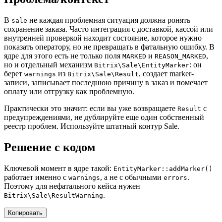
В
не каждая проблемная ситуация должна ронять
sale
сохранение заказа. Часто интеграция с доставкой, кассой или
внутренней проверкой находит состояние, которое нужно
показать оператору, но не превращать в фатальную ошибку. В
ядре для этого есть не только поля
и
,
MARKED
REASON_MARKED
но и отдельный механизм
: он
Bitrix\Sale\EntityMarker
берет
из
, создает marker-
warnings
Bitrix\Sale\Result
записи, записывает последнюю причину в заказ и помечает
оплату или отгрузку как проблемную.
Практически это значит: если вы уже возвращаете
с
Result
предупреждениями, не дублируйте еще один собственный
реестр проблем. Используйте штатный контур Sale.
Решение с кодом
Ключевой момент в ядре такой:
EntityMarker::addMarker()
работает именно с
, а не с обычными
.
warnings
errors
Поэтому для нефатального кейса нужен
.
Bitrix\Sale\ResultWarning
Копировать