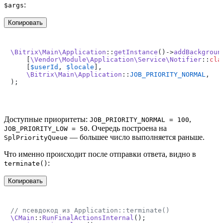
:
$args
Копировать
\Bitrix\Main\Application
::
getInstance
()->
addBackgroun
    [
\Vendor\Module\Application\Service\Notifier
::
cla
    [
$userId
, 
$locale
],

\Bitrix\Main\Application
::
JOB_PRIORITY_NORMAL
,

Доступные приоритеты:
,
JOB_PRIORITY_NORMAL = 100
. Очередь построена на
JOB_PRIORITY_LOW = 50
— большее число выполняется раньше.
SplPriorityQueue
Что именно происходит после отправки ответа, видно в
:
terminate()
Копировать
// псевдокод из Application::terminate()
\CMain
::
RunFinalActionsInternal