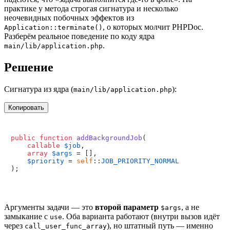
практике у метода строгая сигнатура и несколько
неочевидных побочных эффектов из
, о которых молчит PHPDoc.
Application::terminate()
Разберём реальное поведение по коду ядра
.
main/lib/application.php
Решение
Сигнатура из ядра (
):
main/lib/application.php
Копировать
public
function
addBackgroundJob
(
callable
$job
,

array
$args
 = [],

$priority
 = 
self
::
JOB_PRIORITY_NORMAL
)
Аргументы задачи — это
второй параметр
, а не
$args
замыкание с
. Оба варианта работают (внутри вызов идёт
use
через
), но штатный путь — именно
call_user_func_array