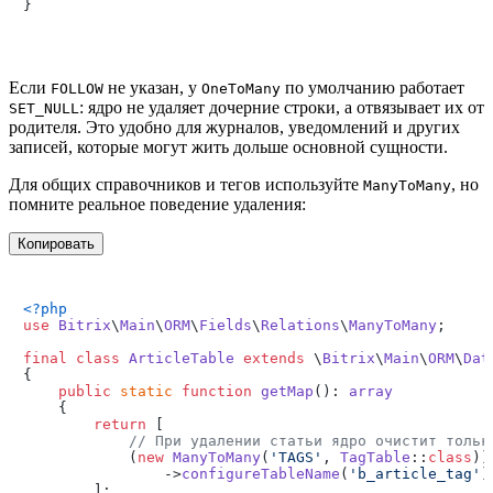
Если
не указан, у
по умолчанию работает
FOLLOW
OneToMany
: ядро не удаляет дочерние строки, а отвязывает их от
SET_NULL
родителя. Это удобно для журналов, уведомлений и других
записей, которые могут жить дольше основной сущности.
Для общих справочников и тегов используйте
, но
ManyToMany
помните реальное поведение удаления:
Копировать
<?php
use
Bitrix
\
Main
\
ORM
\
Fields
\
Relations
\
ManyToMany
;

final
class
ArticleTable
extends
 \
Bitrix
\
Main
\
ORM
\
Dat
{

public
static
function
getMap
(
): 
array
{

return
 [

// При удалении статьи ядро очистит тольк
            (
new
ManyToMany
(
'TAGS'
, 
TagTable
::
class
))

                ->
configureTableName
(
'b_article_tag'
),
        ];
