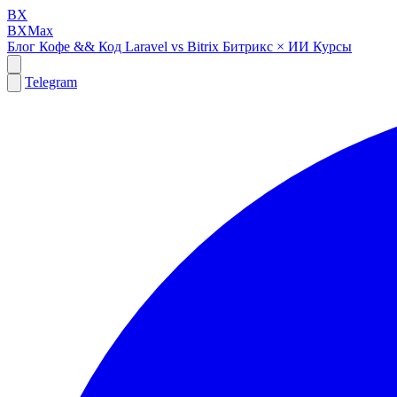
BX
BXMax
Блог
Кофе && Код
Laravel vs Bitrix
Битрикс × ИИ
Курсы
Telegram