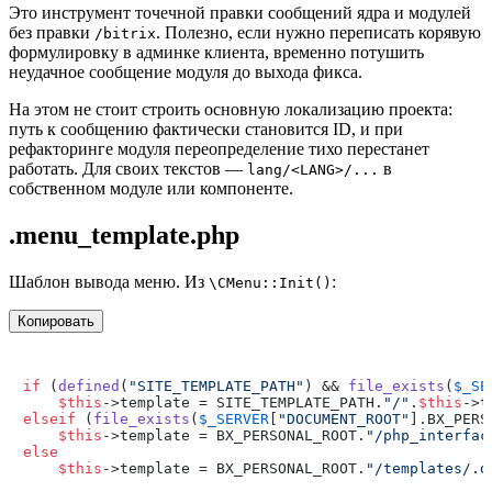
Это инструмент точечной правки сообщений ядра и модулей
без правки
. Полезно, если нужно переписать корявую
/bitrix
формулировку в админке клиента, временно потушить
неудачное сообщение модуля до выхода фикса.
На этом не стоит строить основную локализацию проекта:
путь к сообщению фактически становится ID, и при
рефакторинге модуля переопределение тихо перестанет
работать. Для своих текстов —
в
lang/<LANG>/...
собственном модуле или компоненте.
.menu_template.php
Шаблон вывода меню. Из
:
\CMenu::Init()
Копировать
if
 (
defined
(
"SITE_TEMPLATE_PATH"
) && 
file_exists
(
$_SE
$this
->template = SITE_TEMPLATE_PATH.
"/"
.
$this
->t
elseif
 (
file_exists
(
$_SERVER
[
"DOCUMENT_ROOT"
].BX_PERS
$this
->template = BX_PERSONAL_ROOT.
"/php_interfac
else
$this
->template = BX_PERSONAL_ROOT.
"/templates/.d