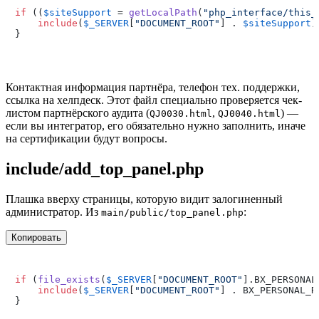
if
 ((
$siteSupport
 = 
getLocalPath
(
"php_interface/this_
include
(
$_SERVER
[
"DOCUMENT_ROOT"
] . 
$siteSupport
);
Контактная информация партнёра, телефон тех. поддержки,
ссылка на хелпдеск. Этот файл специально проверяется чек-
листом партнёрского аудита (
,
) —
QJ0030.html
QJ0040.html
если вы интегратор, его обязательно нужно заполнить, иначе
на сертификации будут вопросы.
include/add_top_panel.php
Плашка вверху страницы, которую видит залогиненный
администратор. Из
:
main/public/top_panel.php
Копировать
if
 (
file_exists
(
$_SERVER
[
"DOCUMENT_ROOT"
].BX_PERSONAL
include
(
$_SERVER
[
"DOCUMENT_ROOT"
] . BX_PERSONAL_R