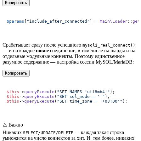
Копировать
$params
[
"include_after_connected"
] = 
Main\Loader
::
get
Срабатывает сразу после успешного
mysqli_real_connect()
— и на каждое
новое
соединение, в том числе на шарды и на
отдельные модульные коннекты. Поэтому единственное
разумное содержание — настройка сессии MySQL/MariaDB:
Копировать
$this
->
queryExecute
(
"SET NAMES 'utf8mb4'"
$this
->
queryExecute
(
"SET sql_mode = ''"
$this
->
queryExecute
(
"SET time_zone = '+03:00'"
⚠️
Важно
Никаких
— каждая такая строка
SELECT/UPDATE/DELETE
умножится на число коннектов за хит. И, тем более, никаких