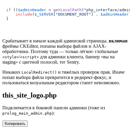
if
 ((
$adminHeader
 = 
getLocalPath
(
"php_interface/admin
include
(
$_SERVER
[
"DOCUMENT_ROOT"
] . 
$adminHeader
);
Срабатывает в начале каждой админской страницы,
включая
фреймы CKEditor, попапы выбора файлов и AJAX-
обработчики. Поэтому туда — только лёгкое: глобальные
/
для админки клиента, баннер «вы на
<style>
<script>
staging» с цветной полосой, тег Sentry.
Никаких
и тяжёлых проверок прав. Иначе
LocalRedirect()
попап выбора файла превратится в редирект-фокус, и
пользоваться визуальным редактором станет невозможно.
this_site_logo.php
Подключается в боковой панели админки (тоже из
):
prolog_main_admin.php
Копировать