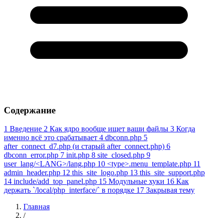
Содержание
1
Введение
2
Как ядро вообще ищет ваши файлы
3
Когда
именно всё это срабатывает
4
dbconn.php
5
after_connect_d7.php (и старый after_connect.php)
6
dbconn_error.php
7
init.php
8
site_closed.php
9
user_lang/<LANG>/lang.php
10
<type>.menu_template.php
11
admin_header.php
12
this_site_logo.php
13
this_site_support.php
14
include/add_top_panel.php
15
Модульные хуки
16
Как
держать `/local/php_interface/` в порядке
17
Закрывая тему
Главная
/