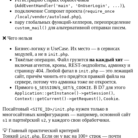
(
),
AddEventHandler('main', 'OnUserLogin', ...)
подключение Composer проекта (
require_once
),
/local/vendor/autoload.php
пару глобальных функций-хелперов, переопределение
для альтернативной отправки писем.
custom_mail()
❌
Чего нельзя
Бизнес-логику и UseCase. Их место — в сервисах
модулей, а не в
.
init.php
Тяжёлые операции. Файл грузится
на каждый хит
—
включая агентов, кроны, REST-эндпойнты, админку и
страницу 404. Любой фатал в
— это лежащий
init.php
сайт, причём чинить его придётся правкой файла на
сервере, потому что админка тоже не откроется.
Прямого
/
/
. В D7 для этого
$_SESSION
$_GET
$_COOKIE
,
Application::getInstance()->getSession()
,
.
Context::getCurrent()->getRequest()
Cookie
Посайтовый
нужен только в
<SITE_ID>/init.php
многосайтовых конфигурациях — например, основной сайт
и партнёрский
, у каждого свои обработчики.
s1
s2
💡
Главный практический критерий
Тонкий
. Если он у вас на 100+ строк — почти
init.php