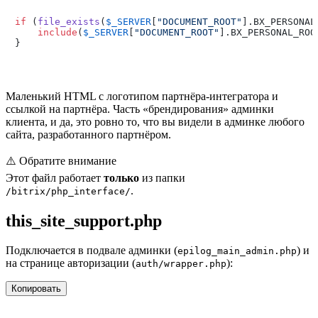
if
 (
file_exists
(
$_SERVER
[
"DOCUMENT_ROOT"
].BX_PERSONAL
include
(
$_SERVER
[
"DOCUMENT_ROOT"
].BX_PERSONAL_ROO
Маленький HTML с логотипом партнёра-интегратора и
ссылкой на партнёра. Часть «брендирования» админки
клиента, и да, это ровно то, что вы видели в админке любого
сайта, разработанного партнёром.
⚠️
Обратите внимание
Этот файл работает
только
из папки
.
/bitrix/php_interface/
this_site_support.php
Подключается в подвале админки (
) и
epilog_main_admin.php
на странице авторизации (
):
auth/wrapper.php
Копировать