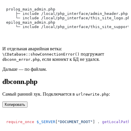
prolog_main_admin.php

    ├─ include /local/php_interface/admin_header.php

    └─ include /local/php_interface/this_site_logo.php
epilog_main_admin.php

И отдельная аварийная ветка:
подгружает
\CDatabase::showConnectionError()
, если коннект к БД не удался.
dbconn_error.php
Дальше — по файлам.
dbconn.php
Самый ранний хук. Подключается в
:
urlrewrite.php
Копировать
require_once
$_SERVER
[
"DOCUMENT_ROOT"
] . 
getLocalPath