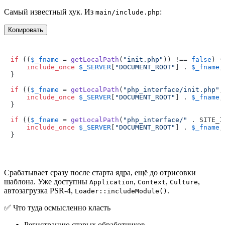
Самый известный хук. Из
:
main/include.php
Копировать
if
 ((
$_fname
 = 
getLocalPath
(
"init.php"
)) !== 
false
) {

include_once
$_SERVER
[
"DOCUMENT_ROOT"
] . 
$_fname
;

}

if
 ((
$_fname
 = 
getLocalPath
(
"php_interface/init.php"
,
include_once
$_SERVER
[
"DOCUMENT_ROOT"
] . 
$_fname
;

}

if
 ((
$_fname
 = 
getLocalPath
(
"php_interface/"
 . SITE_I
include_once
$_SERVER
[
"DOCUMENT_ROOT"
] . 
$_fname
;

Срабатывает сразу после старта ядра, ещё до отрисовки
шаблона. Уже доступны
,
,
,
Application
Context
Culture
автозагрузка PSR-4,
.
Loader::includeModule()
✅
Что туда осмысленно класть
Регистрацию старых обработчиков