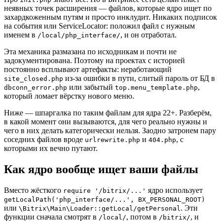
неявных точек расширения — файлов, которые ядро ищет по
захардкоженным путям и просто инклудит. Никаких подписок
на события или ServiceLocator: положил файл с нужным
именем в
, и он отработал.
/local/php_interface/
Эта механика размазана по исходникам и почти не
задокументирована. Поэтому на проектах с историей
постоянно всплывают артефакты: неработающий
из-за ошибки в пути, слитый пароль от БД в
site_closed.php
или забытый
,
dbconn_error.php
top.menu_template.php
который ломает вёрстку нового меню.
Ниже — шпаргалка по таким файлам для ядра 22+. Разберём,
в какой момент они вызываются, для чего реально нужны и
чего в них делать категорически нельзя. Заодно затронем пару
соседних файлов вроде
и
, с
urlrewrite.php
404.php
которыми их вечно путают.
Как ядро вообще ищет ваши файлы
Вместо жёсткого
ядро использует
require '/bitrix/...'
getLocalPath('php_interface/...', BX_PERSONAL_ROOT)
или
. Эти
\Bitrix\Main\Loader::getLocal/getPersonal
функции сначала смотрят в
, потом в
, и
/local/
/bitrix/