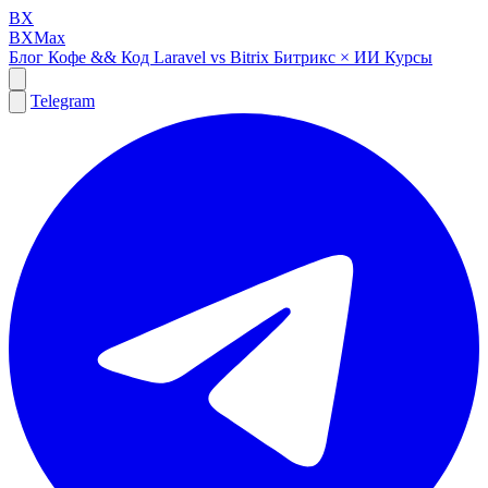
BX
BXMax
Блог
Кофе && Код
Laravel vs Bitrix
Битрикс × ИИ
Курсы
Telegram