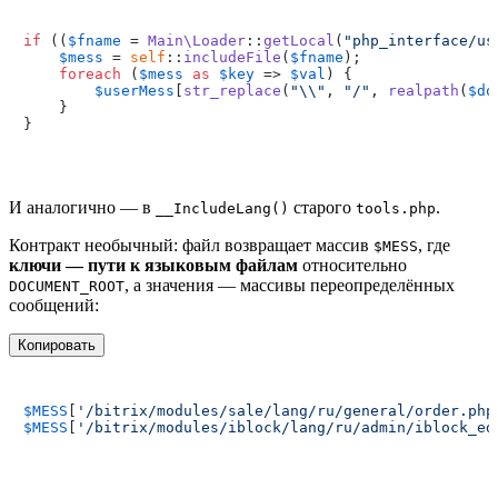
if
 ((
$fname
 = 
Main\Loader
::
getLocal
(
"php_interface/us
$mess
 = 
self
::
includeFile
(
$fname
);

foreach
 (
$mess
as
$key
 => 
$val
) {

$userMess
[
str_replace
(
"\\"
, 
"/"
, 
realpath
(
$do
    }

И аналогично — в
старого
.
__IncludeLang()
tools.php
Контракт необычный: файл возвращает массив
, где
$MESS
ключи — пути к языковым файлам
относительно
, а значения — массивы переопределённых
DOCUMENT_ROOT
сообщений:
Копировать
$MESS
[
'/bitrix/modules/sale/lang/ru/general/order.php
$MESS
[
'/bitrix/modules/iblock/lang/ru/admin/iblock_ed