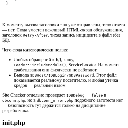
К моменту вызова заголовки
уже отправлены, тело ответа
500
— нет. Сюда уместен вежливый HTML-экран обслуживания,
заголовок
, тихая запись инцидента в файл (без
Retry-After
БД).
Чего сюда
категорически
нельзя:
Любых обращений к БД, кэшу,
, ServiceLocator. На момент
Loader::includeModule()
срабатывания они физически не работают.
Вывода
. Этот файл
$DBHost/$DBLogin/$DBPassword
показывается реальному посетителю, и любая утечка
кредов — реальный взлом.
Site Checker отдельно проверяет
в
$DBDebug = false
, но в
подобного автотеста нет
dbconn.php
dbconn_error.php
— безопасность тут держится только на дисциплине
разработчика.
init.php