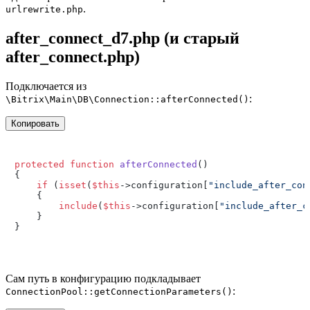
.
urlrewrite.php
after_connect_d7.php (и старый
after_connect.php)
Подключается из
:
\Bitrix\Main\DB\Connection::afterConnected()
Копировать
protected
function
afterConnected
(
{

if
 (
isset
(
$this
->configuration[
"include_after_con
    {

include
(
$this
->configuration[
"include_after_c
    }

Сам путь в конфигурацию подкладывает
:
ConnectionPool::getConnectionParameters()