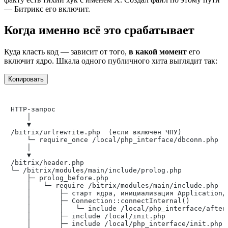
— Битрикс его включит.
Когда именно всё это срабатывает
Куда класть код — зависит от того,
в какой момент
его
включит ядро. Шкала одного публичного хита выглядит так:
Копировать
HTTP-запрос

    │

    ▼

/bitrix/urlrewrite.php  (если включён ЧПУ)

    └─ require_once /local/php_interface/dbconn.php   
    │

    ▼

/bitrix/header.php

└─ /bitrix/modules/main/include/prolog.php

    ├─ prolog_before.php

    │   └─ require /bitrix/modules/main/include.php

    │       ├─ старт ядра, инициализация Application/C
    │       ├─ Connection::connectInternal()

    │       │   └─ include /local/php_interface/after_
    │       ├─ include /local/init.php                
    │       ├─ include /local/php_interface/init.php  