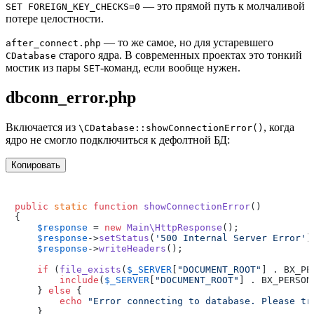
— это прямой путь к молчаливой
SET FOREIGN_KEY_CHECKS=0
потере целостности.
— то же самое, но для устаревшего
after_connect.php
старого ядра. В современных проектах это тонкий
CDatabase
мостик из пары
-команд, если вообще нужен.
SET
dbconn_error.php
Включается из
, когда
\CDatabase::showConnectionError()
ядро не смогло подключиться к дефолтной БД:
Копировать
public
static
function
showConnectionError
(
{

$response
 = 
new
Main\HttpResponse
();

$response
->
setStatus
(
'500 Internal Server Error'
);
$response
->
writeHeaders
();

if
 (
file_exists
(
$_SERVER
[
"DOCUMENT_ROOT"
] . BX_PE
include
(
$_SERVER
[
"DOCUMENT_ROOT"
] . BX_PERSON
    } 
else
 {

echo
"Error connecting to database. Please tr
    }
