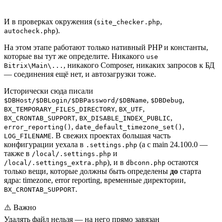
И в проверках окружения (
,
site_checker.php
).
autocheck.php
На этом этапе работают только нативный PHP и константы,
которые вы тут же определите. Никакого
use
, никакого Composer, никаких запросов к БД
Bitrix\Main\...
— соединения ещё нет, и автозагрузки тоже.
Исторически сюда писали
,
,
$DBHost/$DBLogin/$DBPassword/$DBName
$DBDebug
,
,
BX_TEMPORARY_FILES_DIRECTORY
BX_UTF
,
,
BX_CRONTAB_SUPPORT
BX_DISABLE_INDEX_PUBLIC
,
,
error_reporting()
date_default_timezone_set()
. В свежих проектах большая часть
LOG_FILENAME
конфигурации уехала в
(а с main 24.100.0 —
.settings.php
также в
и
/local/.settings.php
), и в
остаются
/local/.settings_extra.php
dbconn.php
только вещи, которые должны быть определены
до
старта
ядра: timezone, error reporting, временные директории,
.
BX_CRONTAB_SUPPORT
⚠️
Важно
Удалять файл нельзя — на него прямо завязан