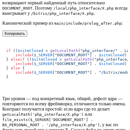
возвращают первый найденный путь относительно
. Поэтому
всегда
DOCUMENT_ROOT
/local/php_interface/X.php
выигрывает у
.
/bitrix/php_interface/X.php
Канонический пример из
:
main/include/prolog_after.php
Копировать
if
 ((
$siteClosed
 = 
getLocalPath
(
"php_interface/"
 . LA
include
(
$_SERVER
[
"DOCUMENT_ROOT"
] . 
$siteClosed
);

} 
elseif
 ((
$siteClosed
 = 
getLocalPath
(
"php_interface/
include
(
$_SERVER
[
"DOCUMENT_ROOT"
] . 
$siteClosed
);

} 
else
 {

include
(
$_SERVER
[
"DOCUMENT_ROOT"
] . 
"/bitrix/modu
Три уровня — под конкретный язык, общий, дефолт ядра —
повторяются по всему фреймворку, отличаются только имена.
Контракт получается простой: если ядро где-то делает
или
getLocalPath('php_interface/X.php')
file_exists($_SERVER['DOCUMENT_ROOT'] .
, у вас по
BX_PERSONAL_ROOT . '/php_interface/X.php')
факту есть тихий хук с именем X. Создал файл по этому пути