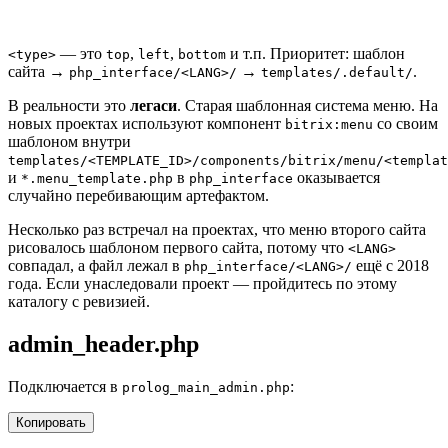
— это
,
,
и т.п. Приоритет: шаблон
<type>
top
left
bottom
сайта →
→
.
php_interface/<LANG>/
templates/.default/
В реальности это
легаси
. Старая шаблонная система меню. На
новых проектах используют компонент
со своим
bitrix:menu
шаблоном внутри
templates/<TEMPLATE_ID>/components/bitrix/menu/<templat
и
в
оказывается
*.menu_template.php
php_interface
случайно перебивающим артефактом.
Несколько раз встречал на проектах, что меню второго сайта
рисовалось шаблоном первого сайта, потому что
<LANG>
совпадал, а файл лежал в
ещё с 2018
php_interface/<LANG>/
года. Если унаследовали проект — пройдитесь по этому
каталогу с ревизией.
admin_header.php
Подключается в
:
prolog_main_admin.php
Копировать