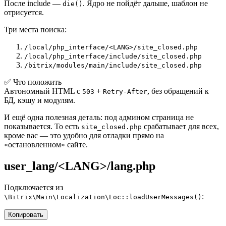
После include —
. Ядро не пойдёт дальше, шаблон не
die()
отрисуется.
Три места поиска:
/local/php_interface/<LANG>/site_closed.php
/local/php_interface/include/site_closed.php
/bitrix/modules/main/include/site_closed.php
✅
Что положить
Автономный HTML с
+
, без обращений к
503
Retry-After
БД, кэшу и модулям.
И ещё одна полезная деталь: под админом страница не
показывается. То есть
срабатывает для всех,
site_closed.php
кроме вас — это удобно для отладки прямо на
«остановленном» сайте.
user_lang/<LANG>/lang.php
Подключается из
:
\Bitrix\Main\Localization\Loc::loadUserMessages()
Копировать