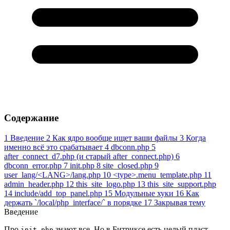
Содержание
1
Введение
2
Как ядро вообще ищет ваши файлы
3
Когда
именно всё это срабатывает
4
dbconn.php
5
after_connect_d7.php (и старый after_connect.php)
6
dbconn_error.php
7
init.php
8
site_closed.php
9
user_lang/<LANG>/lang.php
10
<type>.menu_template.php
11
admin_header.php
12
this_site_logo.php
13
this_site_support.php
14
include/add_top_panel.php
15
Модульные хуки
16
Как
держать `/local/php_interface/` в порядке
17
Закрывая тему
Введение
Про
знают все. Но в Битриксе есть целый пласт
init.php