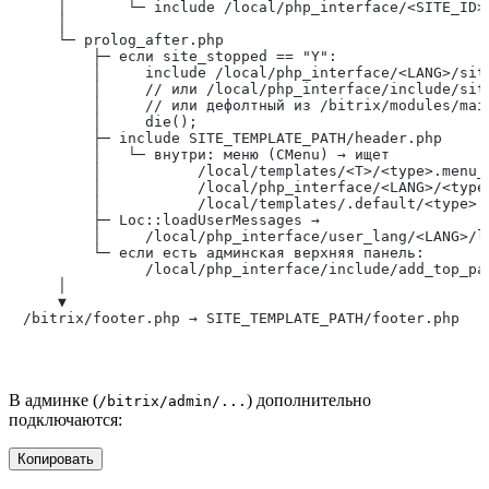
    │       └─ include /local/php_interface/<SITE_ID>/
    │

    └─ prolog_after.php

        ├─ если site_stopped == "Y":

        │     include /local/php_interface/<LANG>/site
        │     // или /local/php_interface/include/site
        │     // или дефолтный из /bitrix/modules/main
        │     die();

        ├─ include SITE_TEMPLATE_PATH/header.php      
        │   └─ внутри: меню (CMenu) → ищет

        │           /local/templates/<T>/<type>.menu_t
        │           /local/php_interface/<LANG>/<type>
        │           /local/templates/.default/<type>.m
        ├─ Loc::loadUserMessages →

        │     /local/php_interface/user_lang/<LANG>/la
        └─ если есть админская верхняя панель:

              /local/php_interface/include/add_top_pan
    │

    ▼

В админке (
) дополнительно
/bitrix/admin/...
подключаются:
Копировать