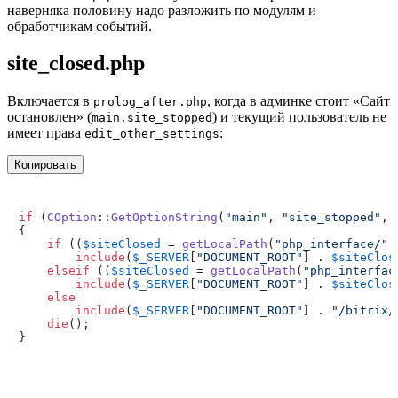
наверняка половину надо разложить по модулям и
обработчикам событий.
site_closed.php
Включается в
, когда в админке стоит «Сайт
prolog_after.php
остановлен» (
) и текущий пользователь не
main.site_stopped
имеет права
:
edit_other_settings
Копировать
if
 (
COption
::
GetOptionString
(
"main"
, 
"site_stopped"
, 
{

if
 ((
$siteClosed
 = 
getLocalPath
(
"php_interface/"
 
include
(
$_SERVER
[
"DOCUMENT_ROOT"
] . 
$siteClos
elseif
 ((
$siteClosed
 = 
getLocalPath
(
"php_interfac
include
(
$_SERVER
[
"DOCUMENT_ROOT"
] . 
$siteClos
else
include
(
$_SERVER
[
"DOCUMENT_ROOT"
] . 
"/bitrix/
die
();
