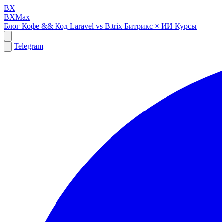
BX
BXMax
Блог
Кофе && Код
Laravel vs Bitrix
Битрикс × ИИ
Курсы
Telegram